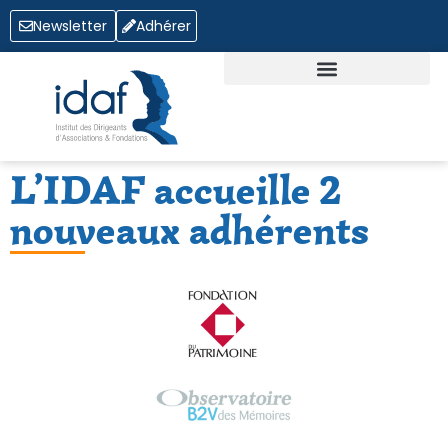
Newsletter
Adhérer
QUI SOMMES-NOUS ?
OFFRES D’EMPLOI
L’IDAF accueille 2
nouveaux adhérents