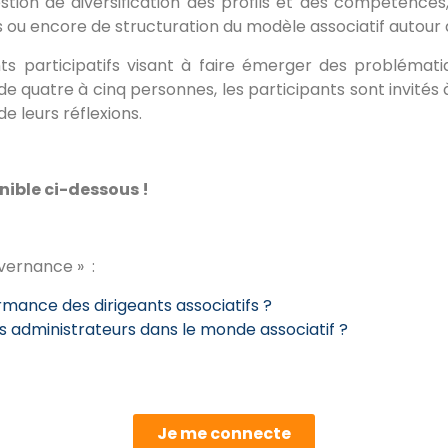
stion de diversification des profils et des compétences
ou encore de structuration du modèle associatif autour d
 participatifs visant à faire émerger des problémati
de quatre à cinq personnes, les participants sont invités 
 leurs réflexions.
ible ci-dessous !
vernance » :
mance des dirigeants associatifs ?
 administrateurs dans le monde associatif ?
Je me connecte