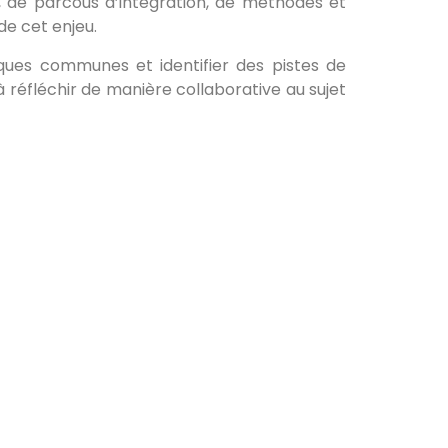
, de parcous d’intégration, de méthodes et
e cet enjeu.
ques communes et identifier des pistes de
à réfléchir de manière collaborative au sujet