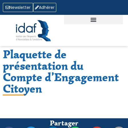
Newsletter
Adhérer
QUI SOMMES-NOUS ?
OFFRES D’EMPLOI
Plaquette de
présentation du
Compte d’Engagement
Citoyen
Partager